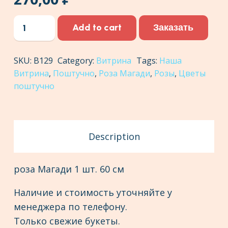
роза
Заказать
Add to cart
Магади
1
SKU:
В129
Category:
Витрина
Tags:
Наша
шт.
Витрина
,
Поштучно
,
Роза Магади
,
Розы
,
Цветы
60
поштучно
см
quantity
Description
роза Магади 1 шт. 60 см
Наличие и стоимость уточняйте у
менеджера по телефону.
Только свежие букеты.