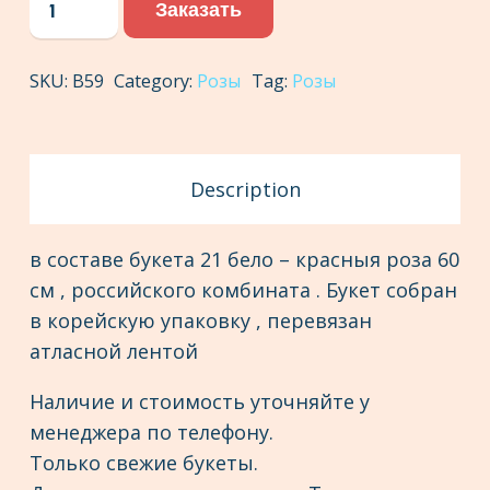
Заказать
«
Соблазн»
SKU:
В59
Category:
Розы
Tag:
Розы
21
роза
quantity
Description
в составе букета 21 бело – красныя роза 60
см , российского комбината . Букет собран
в корейскую упаковку , перевязан
атласной лентой
Наличие и стоимость уточняйте у
менеджера по телефону.
Только свежие букеты.