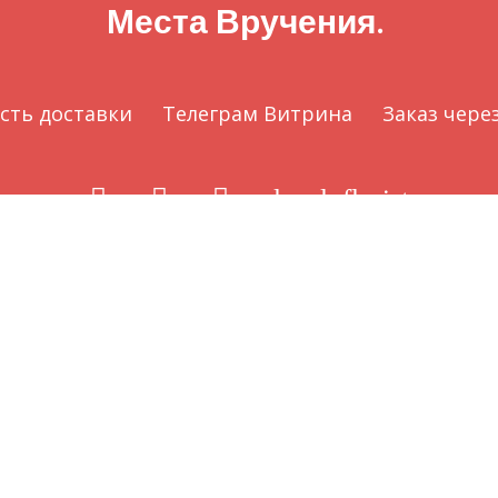
Места Вручения.
сть доставки
Телеграм Витрина
Заказ чере
local_florist
©
Цветы голубицкая
by
Цветы темрюк
Гостевой дом Вилла Наталья