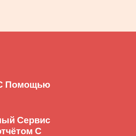
 С Помощью
бный Сервис
отчётом С