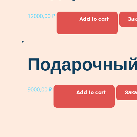
12000,00
₽
Add to cart
За
Подарочный
9000,00
₽
Add to cart
Зака