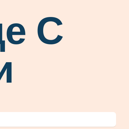
е С
и