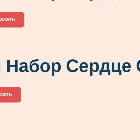
казать
 Набор Сердце 
зать