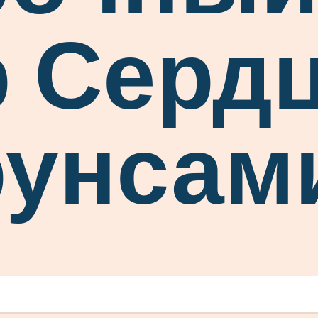
 Сердц
рунсам