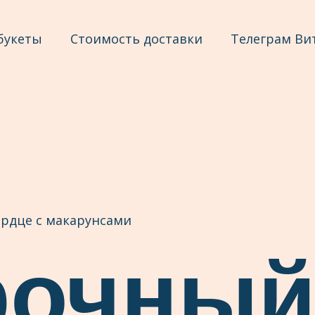
букеты
Стоимость доставки
Телеграм Ви
рдце с макарунсами
рочны