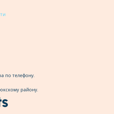
сти
а по телефону.
юкскому району.
ts