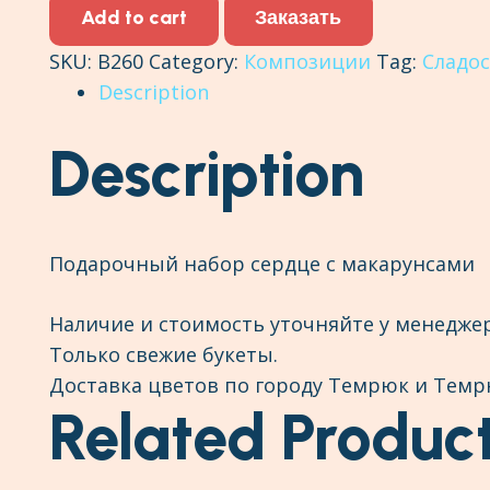
сердце
Add to cart
Заказать
с
SKU:
В260
Category:
Композиции
Tag:
Сладо
макарунсами
Description
quantity
Description
Подарочный набор сердце с макарунсами
Наличие и стоимость уточняйте у менеджер
Только свежие букеты.
Доставка цветов по городу Темрюк и Темр
Related Produc