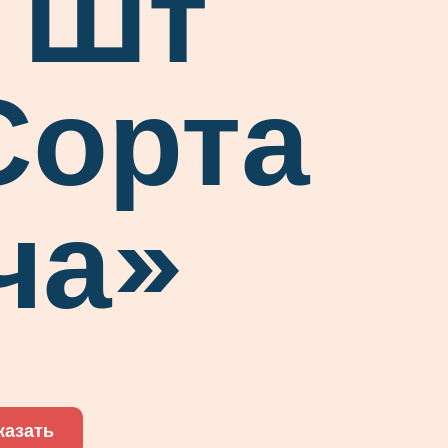
1 Шт
Сорта
ча»
казать