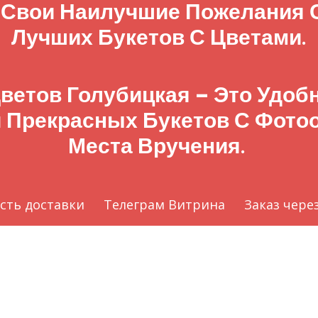
 Свои Наилучшие Пожелания
Лучших Букетов С Цветами.
ветов Голубицкая – Это Удо
 Прекрасных Букетов С Фото
Места Вручения.
сть доставки
Телеграм Витрина
Заказ чере
local_florist
©
Цветы голубицкая
by
Цветы темрюк