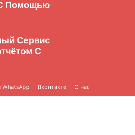
 С Помощью
бный Сервис
отчётом С
з WhatsApp
Вконтакте
О нас