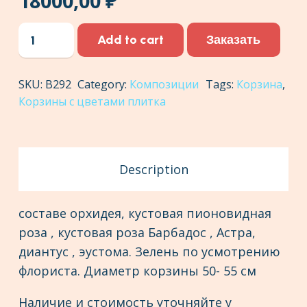
18000,00
₽
Корзина
Заказать
Add to cart
с
цветами
SKU:
В292
Category:
Композиции
Tags:
Корзина
,
№6
Корзины с цветами плитка
quantity
Description
составе орхидея, кустовая пионовидная
роза , кустовая роза Барбадос , Астра,
диантус , эустома. Зелень по усмотрению
флориста. Диаметр корзины 50- 55 см
Наличие и стоимость уточняйте у