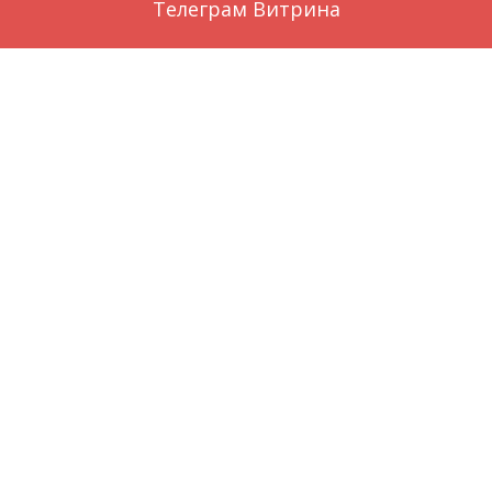
Телеграм Витрина
Заказ через WhatsApp
Вконтакте
О нас
local_florist
©
Цветы голубицкая
by
Цветы темрюк
Гостевой дом Вилла Наталья