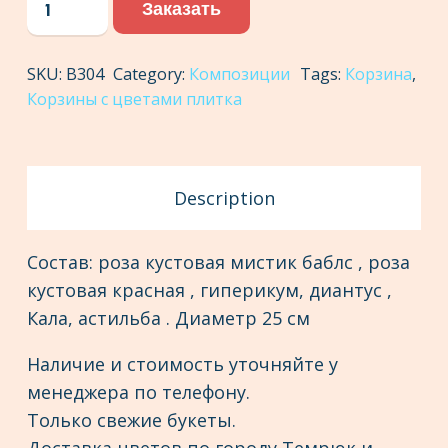
Заказать
с
цветами
SKU:
В304
Category:
Композиции
Tags:
Корзина
,
№19
Корзины с цветами плитка
quantity
Description
Состав: роза кустовая мистик баблс , роза
кустовая красная , гиперикум, диантус ,
Кала, астильба . Диаметр 25 см
Наличие и стоимость уточняйте у
менеджера по телефону.
Только свежие букеты.