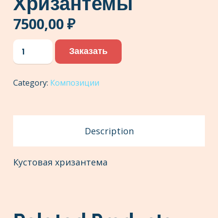
Хризантемы
7500,00
₽
Композиция
Заказать
в
цилиндре
Category:
Композиции
из
кустовой
хризантемы
quantity
Description
Кустовая хризантема