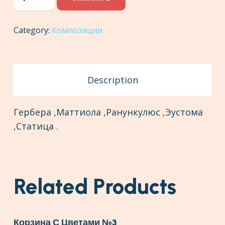
в
цилиндре
Category:
Композиции
quantity
Description
Гербера ,Маттиола ,Ранункулюс ,Эустома
,Статица .
Related Products
Корзина С Цветами №3