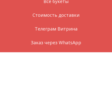
Все букеты
Стоимость доставки
Телеграм Витрина
Заказ через WhatsApp
Вконтакте
О нас
local_florist
©
Цветы голубицкая
by
Цветы темрюк