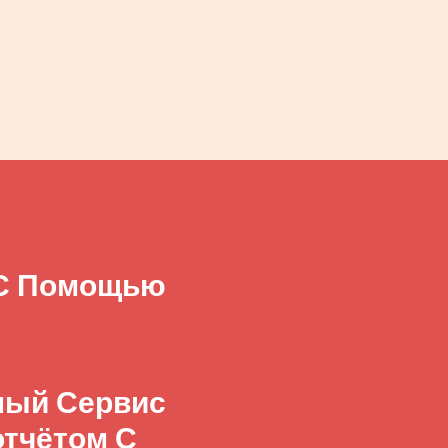
 С Помощью
бный Сервис
отчётом С