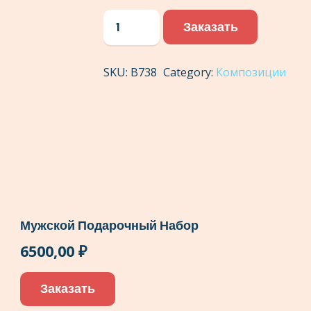
Композиция
Заказать
Сердце.
Размер
SKU:
В738
Category:
Композиции
макси.
Состав
21
роза
сорта
Наоми
и
рафаэлло
Мужской Подарочный Набор
quantity
6500,00
₽
Заказать