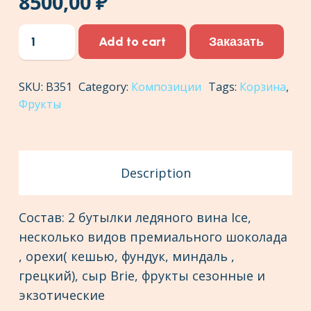
8500,00
₽
Фруктовая
Заказать
Add to cart
корзина
№6
SKU:
В351
Category:
Композиции
Tags:
Корзина
,
quantity
Фрукты
Description
Состав: 2 бутылки ледяного вина Ice,
несколько видов премиального шоколада
, орехи( кешью, фундук, миндаль ,
грецкий), сыр Brie, фрукты сезонные и
экзотические