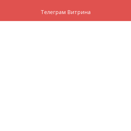
Телеграм Витрина
Заказ через WhatsApp
Вконтакте
О нас
local_florist
©
Цветы голубицкая
by
Цветы темрюк
Гостевой дом Вилла Наталья