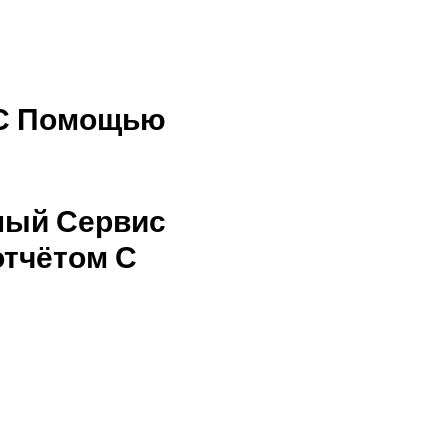
 С Помощью
бный Сервис
отчётом С