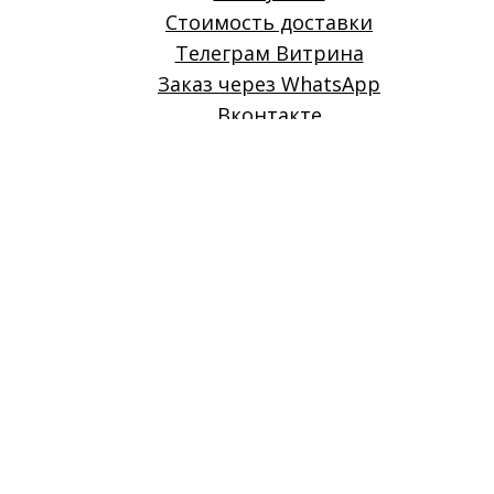
Стоимость доставки
Телеграм Витрина
Заказ через WhatsApp
Вконтакте
О нас
Google
Telegram
WhatsApp
local_florist
Заголовок
©
Цветы голубицкая
by
Цветы темрюк