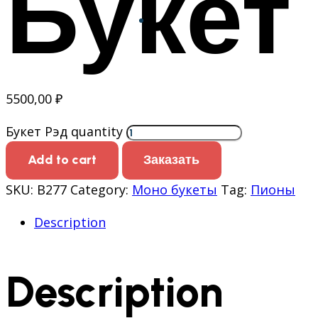
Букет
5500,00
₽
Букет Рэд quantity
Add to cart
Заказать
SKU:
В277
Category:
Моно букеты
Tag:
Пионы
Description
Description