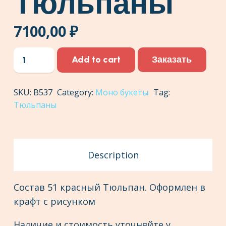
Тюльпаны
7100,00
₽
Букет
Заказать
Add to cart
Красные
Тюльпаны
SKU:
В537
Category:
Моно букеты
Tag:
quantity
Тюльпаны
Description
Состав 51 красный Тюльпан. Оформлен в
крафт с рисунком
Наличие и стоимость уточняйте у