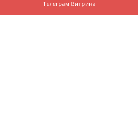
Телеграм Витрина
Заказ через WhatsApp
Вконтакте
О нас
local_florist
©
Цветы голубицкая
by
Цветы темрюк
Гостевой дом Вилла Наталья