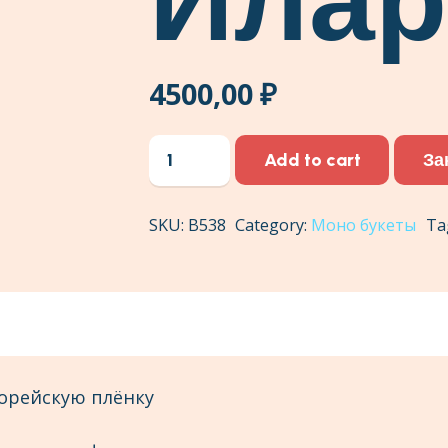
4500,00
₽
Букет
За
Add to cart
Илария
quantity
SKU:
В538
Category:
Моно букеты
Ta
корейскую плёнку