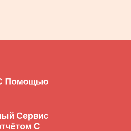
 С Помощью
бный Сервис
отчётом С