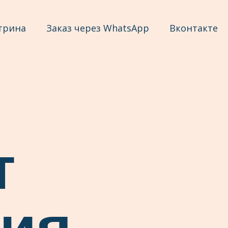
трина
Заказ через WhatsApp
Вконтакте
т
ия