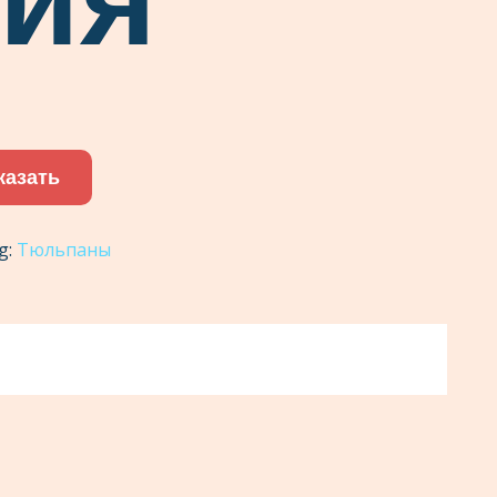
казать
g:
Тюльпаны