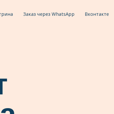
трина
Заказ через WhatsApp
Вконтакте
т
а