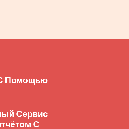
 С Помощью
бный Сервис
отчётом С