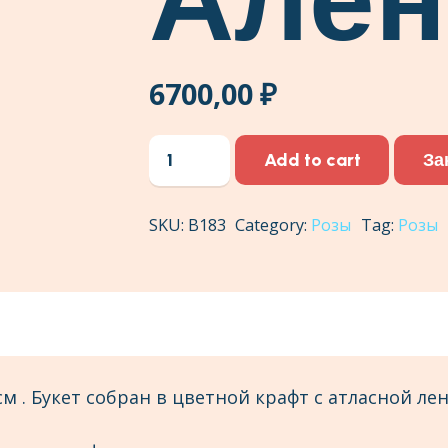
6700,00
₽
Букет
За
Add to cart
Алёна
quantity
SKU:
В183
Category:
Розы
Tag:
Розы
 см . Букет собран в цветной крафт с атласной ле