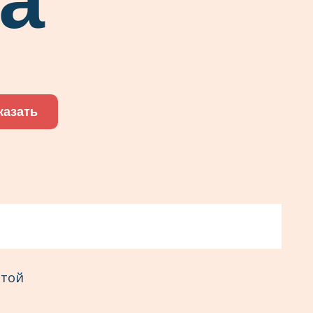
казать
нтой