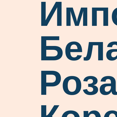
Имп
Бел
Роза