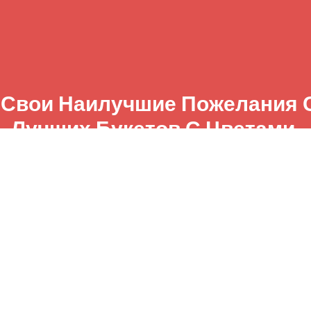
 Свои Наилучшие Пожелания
Лучших Букетов С Цветами.
ветов Голубицкая – Это Удо
 Прекрасных Букетов С Фото
Места Вручения.
сть доставки
Телеграм Витрина
Заказ чере