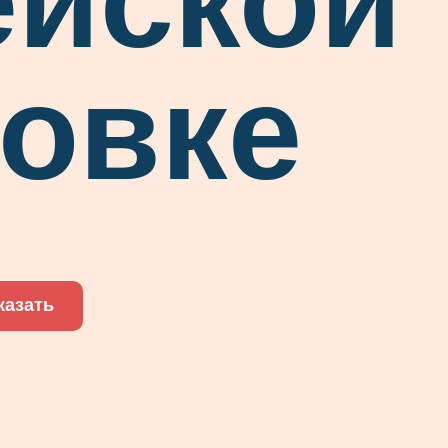
ейской
ковке
казать