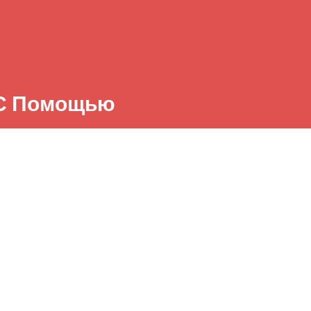
 С Помощью
бный Сервис
отчётом С
з WhatsApp
Вконтакте
О нас