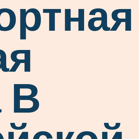
ортная
ая
 В