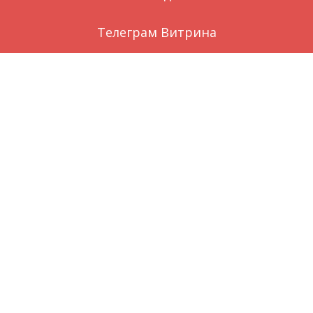
Телеграм Витрина
Заказ через WhatsApp
Вконтакте
О нас
local_florist
©
Цветы голубицкая
by
Цветы темрюк
Гостевой дом Вилла Наталья