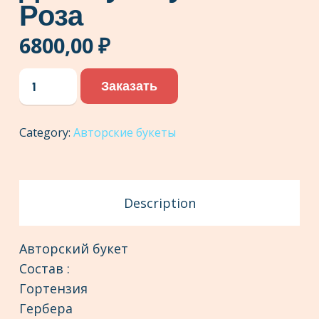
Роза
6800,00
₽
Авторский
Заказать
букет
Гортензия,
Category:
Авторские букеты
Гербера,
Диантус,
Кустовая
роза
Description
quantity
Авторский букет
Состав :
Гортензия
Гербера