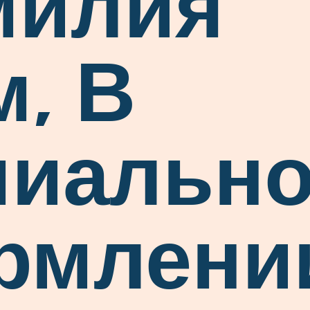
милия
м, В
миальн
рмлени