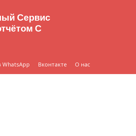
бный Сервис
отчётом С
з WhatsApp
Вконтакте
О нас