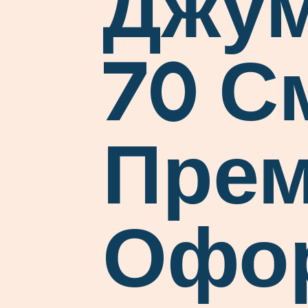
Джу
70 С
Пре
Офо