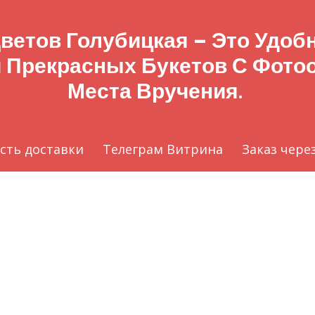
ветов Голубицкая – Это Удо
 Прекрасных Букетов С Фото
Места Вручения.
сть доставки
Телеграм Витрина
Заказ чере
local_florist
©
Цветы голубицкая
by
Цветы темрюк
Гостевой дом Вилла Наталья