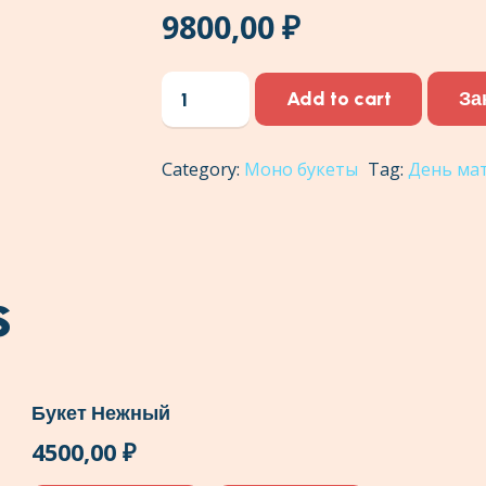
9800,00
₽
35
За
Add to cart
роз
сорт
Category:
Моно букеты
Tag:
День ма
Джумилия
70
см,
в
s
премиальном
оформлении
quantity
Букет Нежный
4500,00
₽