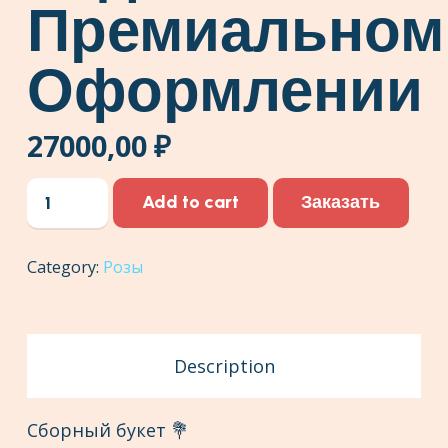
Премиальном
Оформлении
27000,00
₽
101
Заказать
Add to cart
роза
Сорт
Category:
Розы
Ред
Наоми
в
Премиальном
Description
оформлении
quantity
Сборный букет 💐